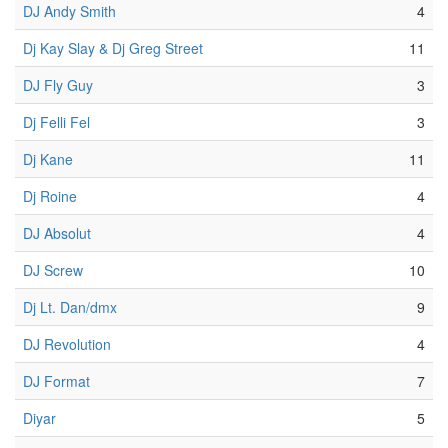
DJ Andy Smith
4
Dj Kay Slay & Dj Greg Street
11
DJ Fly Guy
3
Dj Felli Fel
3
Dj Kane
11
Dj Roine
4
DJ Absolut
4
DJ Screw
10
Dj Lt. Dan/dmx
9
DJ Revolution
4
DJ Format
7
Diyar
5