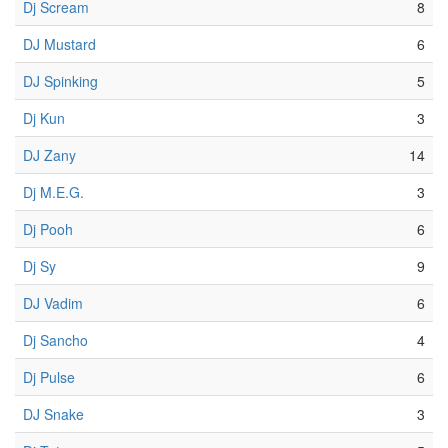
Dj Scream
8
DJ Mustard
6
DJ Spinking
5
Dj Kun
3
DJ Zany
14
Dj M.E.G.
3
Dj Pooh
6
Dj Sy
9
DJ Vadim
6
Dj Sancho
4
Dj Pulse
6
DJ Snake
3