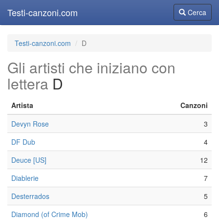
Testi-canzoni.com
Cerca
Cerca
Testi-canzoni.com
D
Gli artisti che iniziano con
lettera
D
Artista
Canzoni
Devyn Rose
3
DF Dub
4
Deuce [US]
12
Diablerie
7
Desterrados
5
Diamond (of Crime Mob)
6