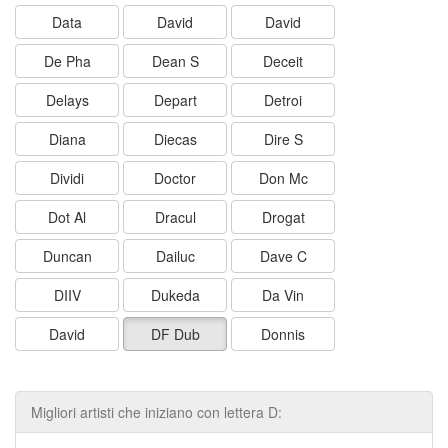
Data
David
David
De Pha
Dean S
Deceit
Delays
Depart
Detroi
Diana
Diecas
Dire S
Dividi
Doctor
Don Mc
Dot Al
Dracul
Drogat
Duncan
Dailuc
Dave C
DIIV
Dukeda
Da Vin
David
DF Dub
Donnis
Migliori artisti che iniziano con lettera D: