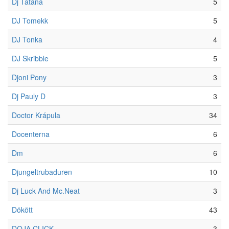
Dj Tatana
5
DJ Tomekk
5
DJ Tonka
4
DJ Skribble
5
Djoni Pony
3
Dj Pauly D
3
Doctor Krápula
34
Docenterna
6
Dm
6
Djungeltrubaduren
10
Dj Luck And Mc.Neat
3
Dökött
43
DOJA CLICK
3