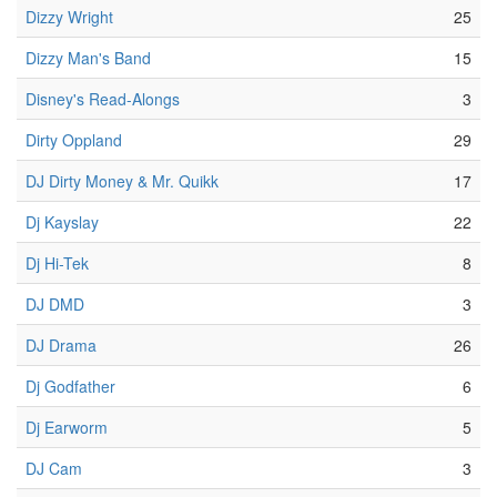
Dizzy Wright
25
Dizzy Man's Band
15
Disney's Read-Alongs
3
Dirty Oppland
29
DJ Dirty Money & Mr. Quikk
17
Dj Kayslay
22
Dj Hi-Tek
8
DJ DMD
3
DJ Drama
26
Dj Godfather
6
Dj Earworm
5
DJ Cam
3