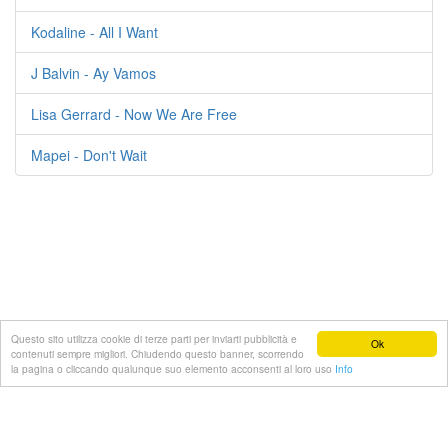
Kodaline - All I Want
J Balvin - Ay Vamos
Lisa Gerrard - Now We Are Free
Mapei - Don't Wait
Questo sito utilizza cookie di terze parti per inviarti pubblicità e
Ok
contenuti sempre migliori. Chiudendo questo banner, scorrendo
© 2022 Testi-canzoni.com
la pagina o cliccando qualunque suo elemento acconsenti al loro uso
Info
Lista
Privacy e Cookie Policy