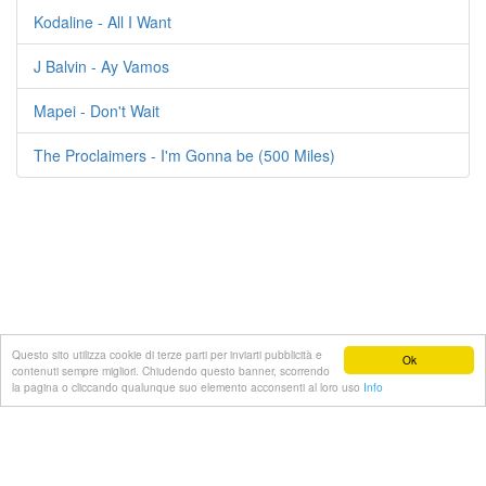
Kodaline - All I Want
J Balvin - Ay Vamos
Mapei - Don't Wait
The Proclaimers - I'm Gonna be (500 Miles)
Questo sito utilizza cookie di terze parti per inviarti pubblicità e
Ok
contenuti sempre migliori. Chiudendo questo banner, scorrendo
© 2021 Testi-canzoni.com
la pagina o cliccando qualunque suo elemento acconsenti al loro uso
Info
Lista
Privacy e Cookie Policy
Nuovo