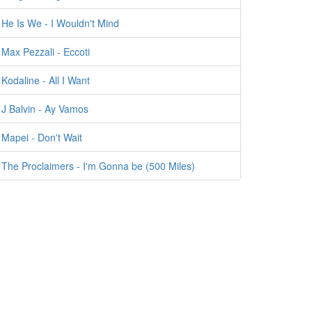
He Is We - I Wouldn't Mind
Max Pezzali - Eccoti
Kodaline - All I Want
J Balvin - Ay Vamos
Mapei - Don't Wait
The Proclaimers - I'm Gonna be (500 Miles)