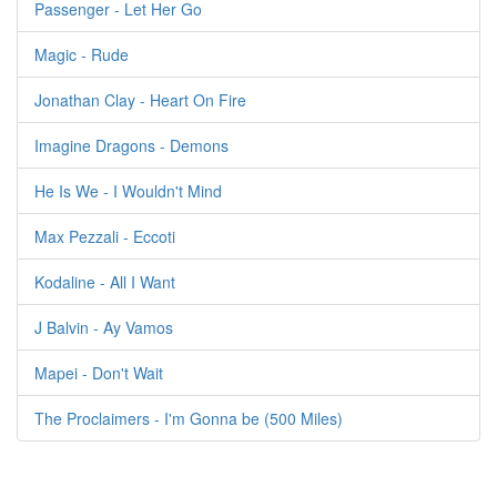
Passenger - Let Her Go
Magic - Rude
Jonathan Clay - Heart On Fire
Imagine Dragons - Demons
He Is We - I Wouldn't Mind
Max Pezzali - Eccoti
Kodaline - All I Want
J Balvin - Ay Vamos
Mapei - Don't Wait
The Proclaimers - I'm Gonna be (500 Miles)