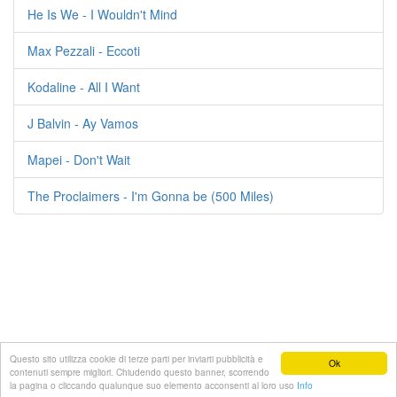
He Is We - I Wouldn't Mind
Max Pezzali - Eccoti
Kodaline - All I Want
J Balvin - Ay Vamos
Mapei - Don't Wait
The Proclaimers - I'm Gonna be (500 Miles)
Questo sito utilizza cookie di terze parti per inviarti pubblicità e
Ok
contenuti sempre migliori. Chiudendo questo banner, scorrendo
© 2021 Testi-canzoni.com
la pagina o cliccando qualunque suo elemento acconsenti al loro uso
Info