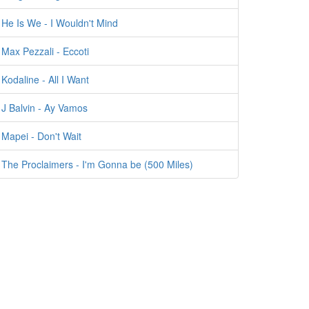
He Is We - I Wouldn't Mind
Max Pezzali - Eccoti
Kodaline - All I Want
J Balvin - Ay Vamos
Mapei - Don't Wait
The Proclaimers - I'm Gonna be (500 Miles)