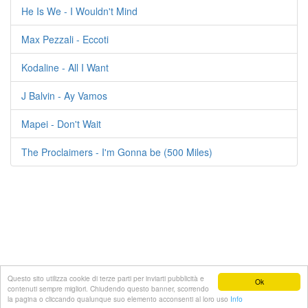
He Is We - I Wouldn't Mind
Max Pezzali - Eccoti
Kodaline - All I Want
J Balvin - Ay Vamos
Mapei - Don't Wait
The Proclaimers - I'm Gonna be (500 Miles)
Questo sito utilizza cookie di terze parti per inviarti pubblicità e
Ok
contenuti sempre migliori. Chiudendo questo banner, scorrendo
© 2021 Testi-canzoni.com
la pagina o cliccando qualunque suo elemento acconsenti al loro uso
Info