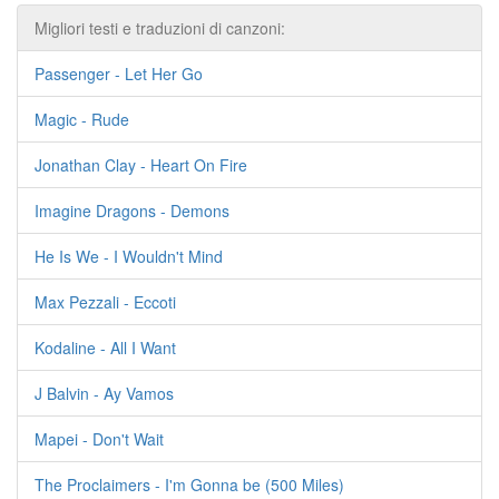
Migliori testi e traduzioni di canzoni:
Passenger - Let Her Go
Magic - Rude
Jonathan Clay - Heart On Fire
Imagine Dragons - Demons
He Is We - I Wouldn't Mind
Max Pezzali - Eccoti
Kodaline - All I Want
J Balvin - Ay Vamos
Mapei - Don't Wait
The Proclaimers - I'm Gonna be (500 Miles)