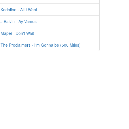
Kodaline - All I Want
J Balvin - Ay Vamos
Mapei - Don't Wait
The Proclaimers - I'm Gonna be (500 Miles)