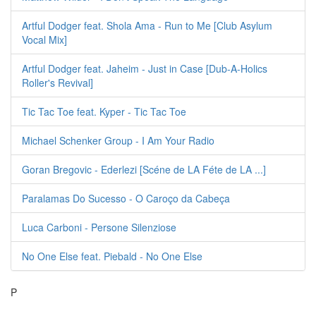
Artful Dodger feat. Shola Ama - Run to Me [Club Asylum
Vocal Mix]
Artful Dodger feat. Jaheim - Just in Case [Dub-A-Holics
Roller's Revival]
Tic Tac Toe feat. Kyper - Tic Tac Toe
Michael Schenker Group - I Am Your Radio
Goran Bregovic - Ederlezi [Scéne de LA Féte de LA ...]
Paralamas Do Sucesso - O Caroço da Cabeça
Luca Carboni - Persone Silenziose
No One Else feat. Piebald - No One Else
P