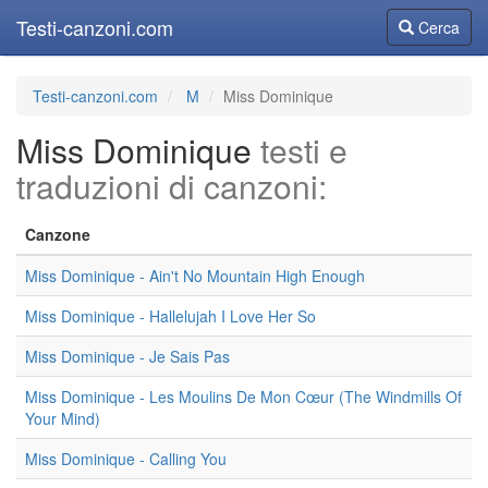
Testi-canzoni.com
Cerca
Cerca
Testi-canzoni.com
M
Miss Dominique
Miss Dominique
testi e
traduzioni di canzoni:
Canzone
Miss Dominique - Ain't No Mountain High Enough
Miss Dominique - Hallelujah I Love Her So
Miss Dominique - Je Sais Pas
Miss Dominique - Les Moulins De Mon Cœur (The Windmills Of
Your Mind)
Miss Dominique - Calling You