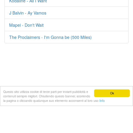
Kodaline - All I Want
J Balvin - Ay Vamos
Mapei - Don't Wait
The Proclaimers - I'm Gonna be (500 Miles)
Questo sito utilizza cookie di terze parti per inviarti pubblicità e
Ok
contenuti sempre migliori. Chiudendo questo banner, scorrendo
© 2021 Testi-canzoni.com
la pagina o cliccando qualunque suo elemento acconsenti al loro uso
Info
Lista
Privacy e Cookie Policy
Nuovo