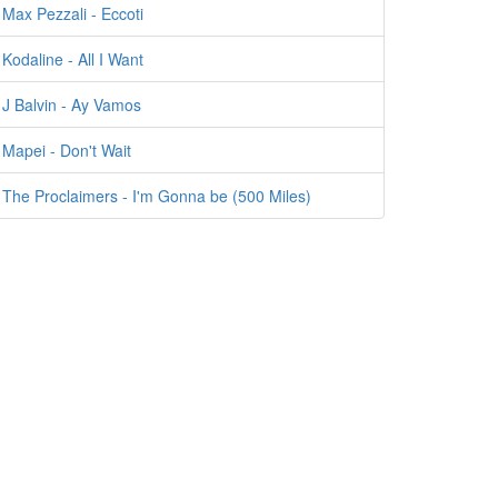
Max Pezzali - Eccoti
Kodaline - All I Want
J Balvin - Ay Vamos
Mapei - Don't Wait
The Proclaimers - I'm Gonna be (500 Miles)