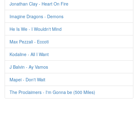
Jonathan Clay - Heart On Fire
Imagine Dragons - Demons
He Is We - I Wouldn't Mind
Max Pezzali - Eccoti
Kodaline - All I Want
J Balvin - Ay Vamos
Mapei - Don't Wait
The Proclaimers - I'm Gonna be (500 Miles)