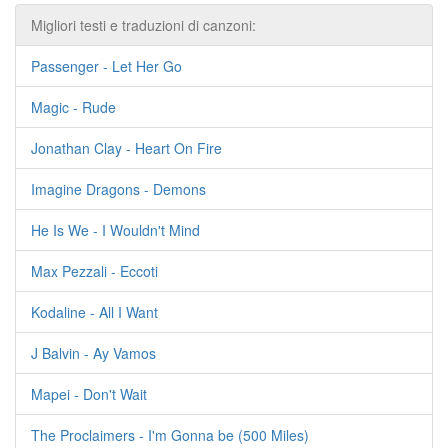
Migliori testi e traduzioni di canzoni:
Passenger - Let Her Go
Magic - Rude
Jonathan Clay - Heart On Fire
Imagine Dragons - Demons
He Is We - I Wouldn't Mind
Max Pezzali - Eccoti
Kodaline - All I Want
J Balvin - Ay Vamos
Mapei - Don't Wait
The Proclaimers - I'm Gonna be (500 Miles)